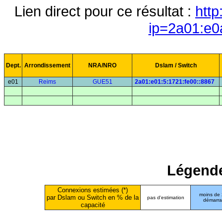
Lien direct pour ce résultat :
http
ip=2a01:e0
Dept.
Arrondissement
NRA/NRO
Dslam / Switch
e01
Reims
GUE51
2a01:e01:5:1721:fe00::8867
Légende
Connexions estimées (*)
moins de
par Dslam ou Switch en % de la
pas d'estimation
démarr
capacité