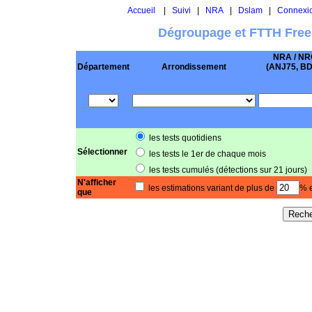
Accueil
|
Suivi
|
NRA
|
Dslam
|
Connexi
Dégroupage et FTTH Free
NRA / NR
Département
Arrondissement
(ANJ75, BD .
les tests quotidiens
Sélectionner
les tests le 1er de chaque mois
les tests cumulés (détections sur 21 jours)
N'afficher
les estimations variant de plus de
% e
que