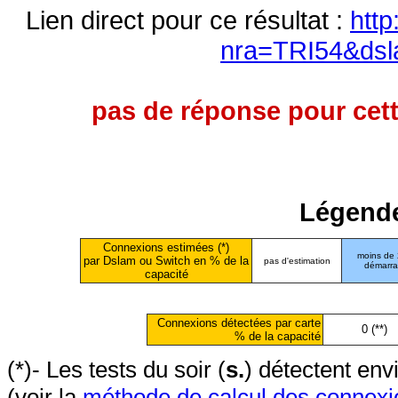
Lien direct pour ce résultat :
http
nra=TRI54&dsl
pas de réponse pour cett
Légende
Connexions estimées (*)
moins de
par Dslam ou Switch en % de la
pas d'estimation
démarr
capacité
Connexions détectées par carte
0 (**)
% de la capacité
(*)- Les tests du soir (
s.
) détectent en
(voir la
méthode de calcul des connexi