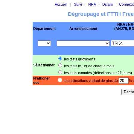
Accueil
|
Suivi
|
NRA
|
Dslam
|
Connexi
Dégroupage et FTTH Free
NRA / NR
Département
Arrondissement
(ANJ75, BD .
les tests quotidiens
Sélectionner
les tests le 1er de chaque mois
les tests cumulés (détections sur 21 jours)
N'afficher
les estimations variant de plus de
% e
que