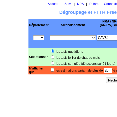
Accueil
|
Suivi
|
NRA
|
Dslam
|
Connexi
Dégroupage et FTTH Free
NRA / NR
Département
Arrondissement
(ANJ75, BD .
les tests quotidiens
Sélectionner
les tests le 1er de chaque mois
les tests cumulés (détections sur 21 jours)
N'afficher
les estimations variant de plus de
% e
que