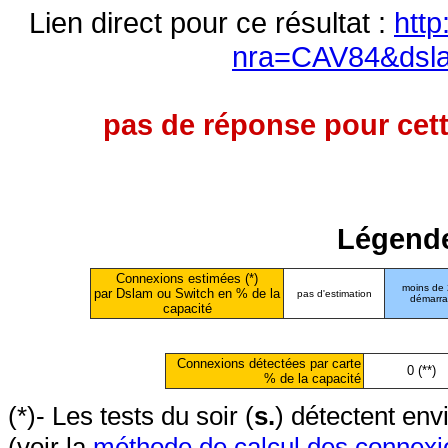
Lien direct pour ce résultat :
http
nra=CAV84&dsl
pas de réponse pour cett
Légende
Connexions estimées (*)
moins de
par Dslam ou Switch en % de la
pas d'estimation
démarr
capacité
Connexions détectées par carte
0 (**)
% de la capacité
(*)- Les tests du soir (
s.
) détectent en
(voir la
méthode de calcul des connexi