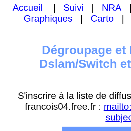
Accueil
|
Suivi
|
NRA
Graphiques
|
Carto
Dégroupage et 
Dslam/Switch e
S'inscrire à la liste de dif
francois04.free.fr :
mailto
subje