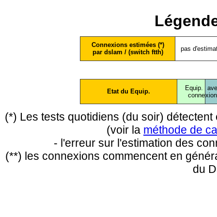
Légende
Connexions estimées (*)
pas d'estima
par dslam / (switch ftth)
Equip.
ave
Etat du Equip.
conne
xio
(*) Les tests quotidiens (du soir) détecte
(voir la
méthode de ca
- l'erreur sur l'estimation des c
(**) les connexions commencent en général
du D