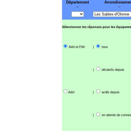
Département
Arrondisseme
--
--
Sélectionner les réponses pour les équipeme
Adsl et Ftth
|
tous
|
déclarés depuis
Adsl
|
actifs depuis
|
en attente de connex