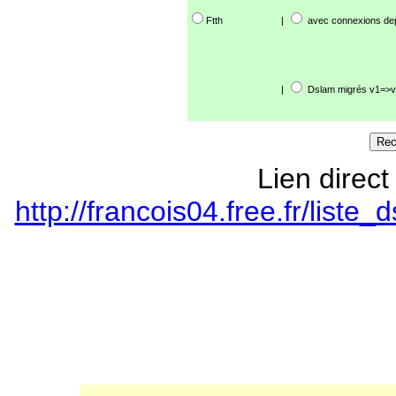
Ftth
|
avec connexions de
|
Dslam migrés v1=>v
Lien direct
http://francois04.free.fr/list