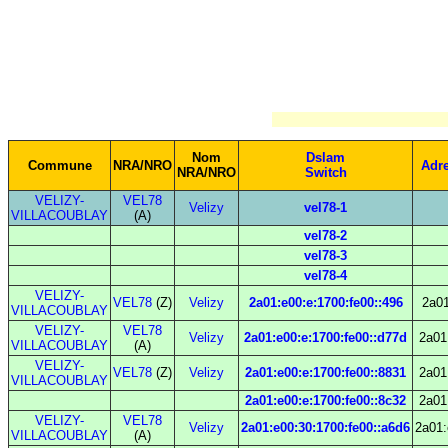
Nom
Dslam
Commune
NRA/NRO
Adr
NRA/NRO
Switch
VELIZY-
VEL78
Velizy
vel78-1
VILLACOUBLAY
(A)
vel78-2
vel78-3
vel78-4
VELIZY-
VEL78
(Z)
Velizy
2a01:e00:e:1700:fe00::496
2a01
VILLACOUBLAY
VELIZY-
VEL78
Velizy
2a01:e00:e:1700:fe00::d77d
2a01
VILLACOUBLAY
(A)
VELIZY-
VEL78
(Z)
Velizy
2a01:e00:e:1700:fe00::8831
2a01
VILLACOUBLAY
2a01:e00:e:1700:fe00::8c32
2a01
VELIZY-
VEL78
Velizy
2a01:e00:30:1700:fe00::a6d6
2a01:
VILLACOUBLAY
(A)