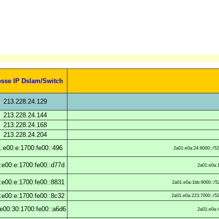
esse IP Dslam/Switch
213.228.24.129
213.228.24.144
213.228.24.168
213.228.24.204
:e00:e:1700:fe00::496
2a01:e0a:24:6000::/52
:e00:e:1700:fe00::d77d
2a01:e0a:1
:e00:e:1700:fe00::8831
2a01:e0a:1bb:9000::/52
:e00:e:1700:fe00::8c32
2a01:e0a:223:7000::/52
e00:30:1700:fe00::a6d6
2a01:e0a:4