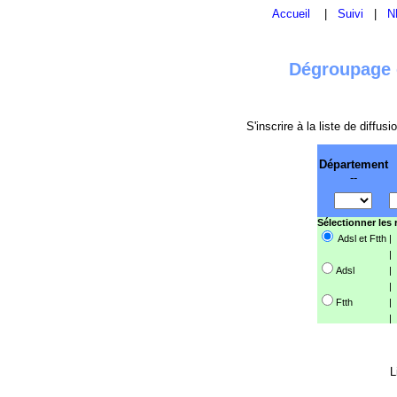
Accueil
|
Suivi
|
N
Dégroupage e
S'inscrire à la liste de diffu
Département
--
Sélectionner les
Adsl et Ftth
|
|
Adsl
|
|
Ftth
|
|
L