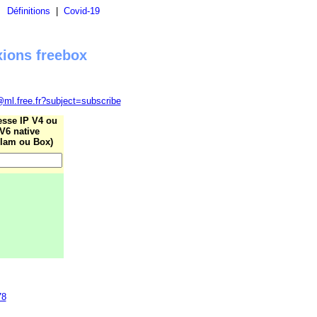
|
Définitions
|
Covid-19
xions freebox
@ml.free.fr?subject=subscribe
esse IP V4 ou
V6 native
lam ou Box)
78