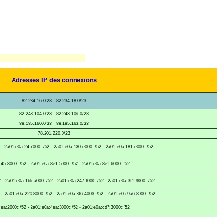
Adresses IP des connexions
82.234.16.0/23 - 82.234.18.0/23
82.243.104.0/23 - 82.243.106.0/23
88.185.160.0/23 - 88.185.162.0/23
78.201.220.0/23
 - 2a01:e0a:24:7000::/52 - 2a01:e0a:180:e000::/52 - 2a01:e0a:181:e000::/52
45:8000::/52 - 2a01:e0a:8e1:5000::/52 - 2a01:e0a:8e1:6000::/52
 - 2a01:e0a:1bb:a000::/52 - 2a01:e0a:247:f000::/52 - 2a01:e0a:3f1:9000::/52
 - 2a01:e0a:223:8000::/52 - 2a01:e0a:3f6:4000::/52 - 2a01:e0a:9a6:8000::/52
ea:2000::/52 - 2a01:e0a:4ea:3000::/52 - 2a01:e0a:cd7:3000::/52