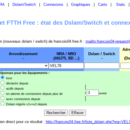
RA
|
Dslam/Switch
|
Connexions
|
Graphiques
|
Carto
|
Stats
t FTTH Free : état des Dslam/Switch et conne
sion (nouveaux dslam / switch) de francois04.free.fr :
mailto:francois04-request
Adr
Arrondissement
NRA / NRO
Dslam / Switch
--
(ANJ75, BD ...)
--
(Ds
 réponses pour les équipements :
tous
déclarés depuis
}
actifs depuis
}
}
en attente de connexions depuis plus de
jour(s)
}
avec connexions depuis
}
Dslam migrés v1=>v2 depuis
ien direct pour ce résultat :
http://francois04.free.fr/liste_dslam.php?nra=VEL