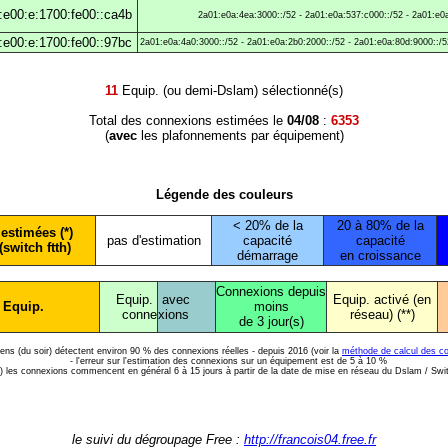
:e00:e:1700:fe00::ca4b
2a01:e0a:4ea:3000::/52 - 2a01:e0a:537:c000::/52 - 2a01:e0a:
:e00:e:1700:fe00::97bc
2a01:e0a:4a0:3000::/52 - 2a01:e0a:2b0:2000::/52 - 2a01:e0a:80d:9000::/52
11
Equip. (ou demi-Dslam) sélectionné(s)
Total des connexions estimées le
04/08
:
6353
(
avec
les plafonnements par équipement)
Légende des couleurs
< 20% de la
20 à 80% de la
estimées (*)
pas d'estimation
capacité
capacité
(switch ftth)
démarrage
en croissance
Connexions depuis
Equip.
avec
Equip. activé (en
 Equip.
moins
conne
xions
réseau) (**)
de 3 jour(s)
diens (du soir) détectent environ 90 % des connexions réelles - depuis 2016 (voir la
méthode de calcul des c
- l'erreur sur l'estimation des connexions sur un équipement est de 5 à 10 %
*) les connexions commencent en général 6 à 15 jours à partir de la date de mise en réseau du Dslam / Swi
le suivi du dégroupage Free :
http://francois04.free.fr