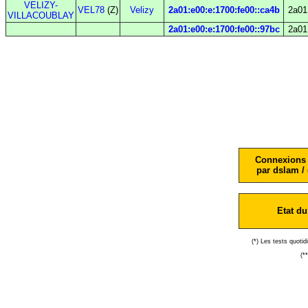
VELIZY-
VEL78
(Z)
Velizy
2a01:e00:e:1700:fe00::ca4b
2a01
VILLACOUBLAY
2a01:e00:e:1700:fe00::97bc
2a01
Connexions 
par dslam / 
Etat du
(*) Les tests quoti
(*