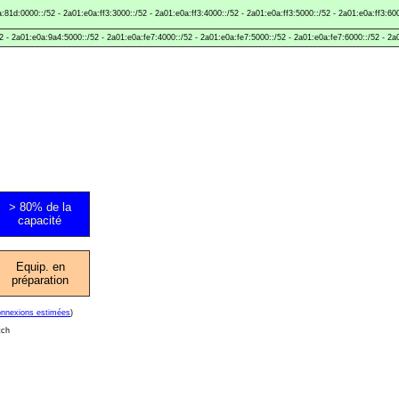
81d:0000::/52 - 2a01:e0a:ff3:3000::/52 - 2a01:e0a:ff3:4000::/52 - 2a01:e0a:ff3:5000::/52 - 2a01:e0a:ff3:60
 - 2a01:e0a:9a4:5000::/52 - 2a01:e0a:fe7:4000::/52 - 2a01:e0a:fe7:5000::/52 - 2a01:e0a:fe7:6000::/52 - 2a
> 80% de la
capacité
Equip. en
préparation
onnexions estimées
)
tch