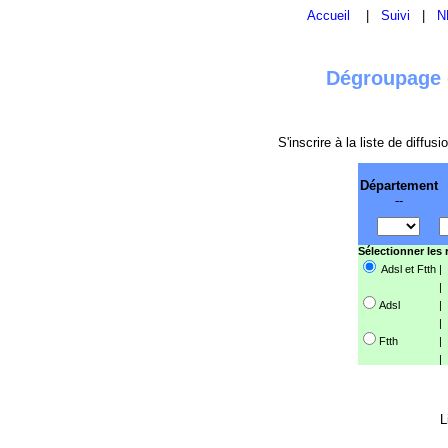
Accueil
|
Suivi
|
N
Dégroupage e
S'inscrire à la liste de diffu
Département
--
Sélectionner les
Adsl et Ftth
|
|
Adsl
|
|
Ftth
|
|
L