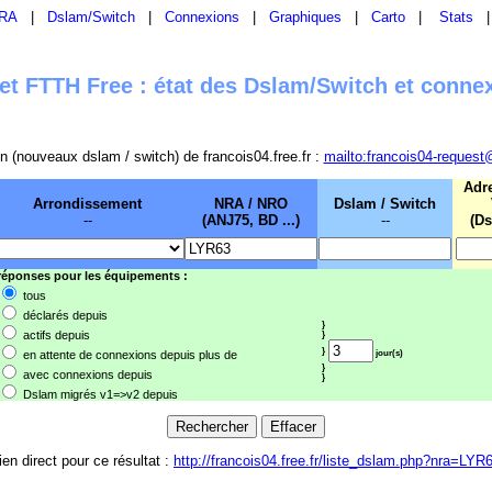
RA
|
Dslam/Switch
|
Connexions
|
Graphiques
|
Carto
|
Stats
t FTTH Free : état des Dslam/Switch et conne
sion (nouveaux dslam / switch) de francois04.free.fr :
mailto:francois04-request
Adr
Arrondissement
NRA / NRO
Dslam / Switch
--
(ANJ75, BD ...)
--
(Ds
 réponses pour les équipements :
tous
déclarés depuis
}
actifs depuis
}
}
en attente de connexions depuis plus de
jour(s)
}
avec connexions depuis
}
Dslam migrés v1=>v2 depuis
ien direct pour ce résultat :
http://francois04.free.fr/liste_dslam.php?nra=LYR