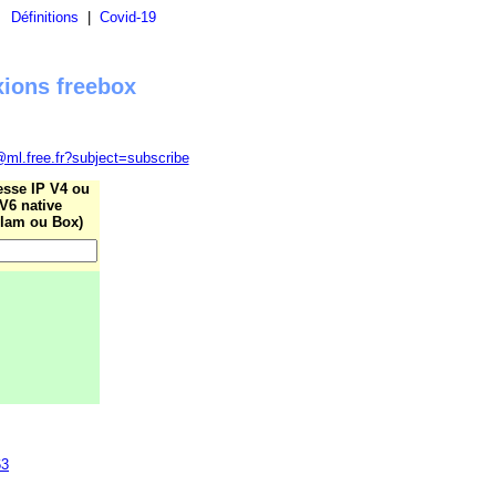
|
Définitions
|
Covid-19
xions freebox
@ml.free.fr?subject=subscribe
esse IP V4 ou
V6 native
lam ou Box)
63