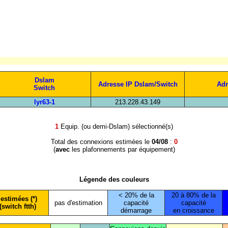
Dslam
Adresse IP Dslam/Switch
Adr
Switch
lyr63-1
213.228.43.149
1
Equip. (ou demi-Dslam) sélectionné(s)
Total des connexions estimées le
04/08
:
0
(
avec
les plafonnements par équipement)
Légende des couleurs
< 20% de la
20 à 80% de la
estimées (*)
pas d'estimation
capacité
capacité
(switch ftth)
démarrage
en croissance