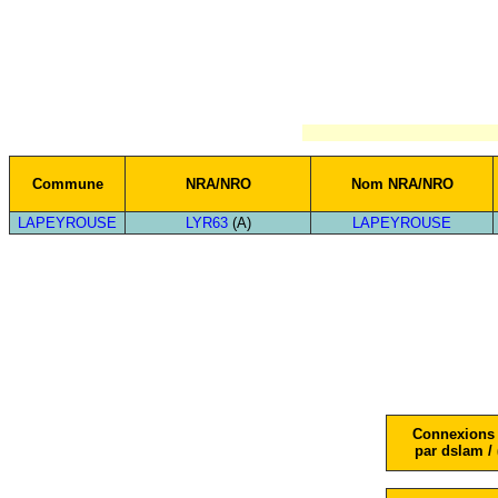
Commune
NRA/NRO
Nom NRA/NRO
LAPEYROUSE
LYR63
(A)
LAPEYROUSE
Connexions 
par dslam / 