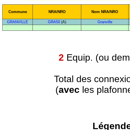
Commune
NRA/NRO
Nom NRA/NRO
GRANVILLE
GRA50
(A)
Granville
2
Equip. (ou demi
Total des connexi
(
avec
les plafonn
Légende