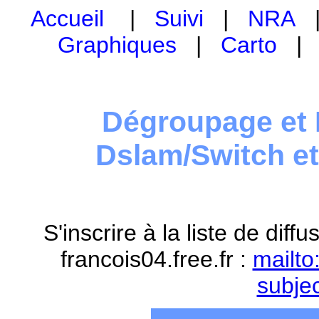
Accueil
|
Suivi
|
NRA
Graphiques
|
Carto
Dégroupage et 
Dslam/Switch e
S'inscrire à la liste de dif
francois04.free.fr :
mailto
subje