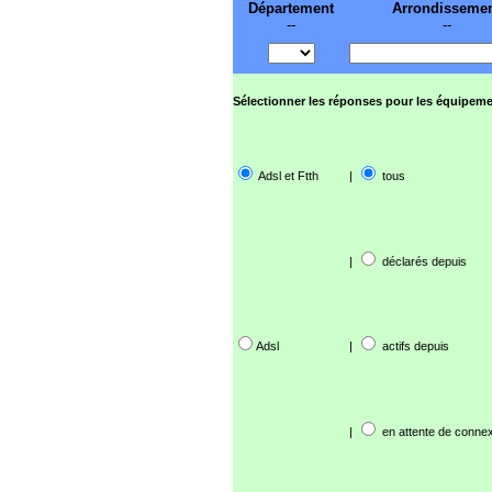
Département
Arrondisseme
--
--
Sélectionner les réponses pour les équipeme
Adsl et Ftth
|
tous
|
déclarés depuis
Adsl
|
actifs depuis
|
en attente de connex