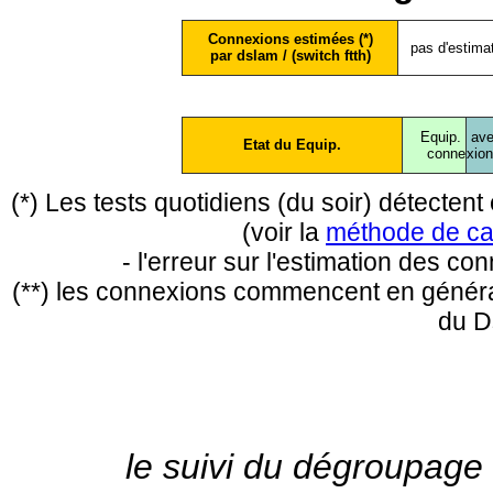
Connexions estimées (*)
pas d'estima
par dslam / (switch ftth)
Equip.
ave
Etat du Equip.
conne
xio
(*) Les tests quotidiens (du soir) détecte
(voir la
méthode de ca
- l'erreur sur l'estimation des c
(**) les connexions commencent en général
du D
le suivi du dégroupage