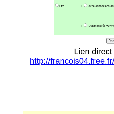
Ftth
|
avec connexions de
|
Dslam migrés v1=>v
Lien direct
http://francois04.free