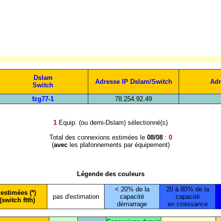
Dslam
Adresse IP Dslam/Switch
Adr
Switch
fzg77-1
78.254.92.49
1
Equip. (ou demi-Dslam) sélectionné(s)
Total des connexions estimées le
08/08
:
0
(
avec
les plafonnements par équipement)
Légende des couleurs
< 20% de la
20 à 80% de la
estimées (*)
pas d'estimation
capacité
capacité
(switch ftth)
démarrage
en croissance