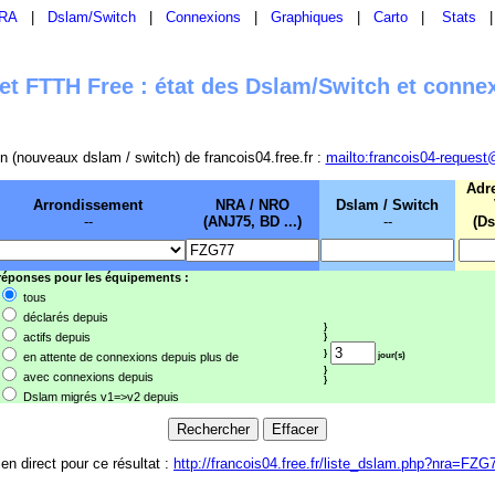
RA
|
Dslam/Switch
|
Connexions
|
Graphiques
|
Carto
|
Stats
t FTTH Free : état des Dslam/Switch et conne
sion (nouveaux dslam / switch) de francois04.free.fr :
mailto:francois04-request
Adr
Arrondissement
NRA / NRO
Dslam / Switch
--
(ANJ75, BD ...)
--
(Ds
 réponses pour les équipements :
tous
déclarés depuis
}
actifs depuis
}
}
en attente de connexions depuis plus de
jour(s)
}
avec connexions depuis
}
Dslam migrés v1=>v2 depuis
ien direct pour ce résultat :
http://francois04.free.fr/liste_dslam.php?nra=FZG