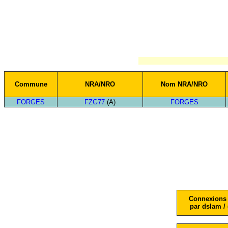
Commune
NRA/NRO
Nom NRA/NRO
FORGES
FZG77
(A)
FORGES
Connexions 
par dslam / 