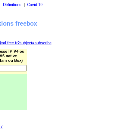
|
Définitions
|
Covid-19
xions freebox
@ml.free.fr?subject=subscribe
esse IP V4 ou
V6 native
lam ou Box)
77