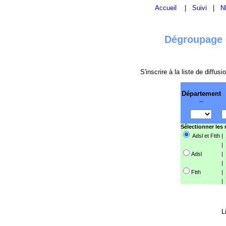
Accueil
|
Suivi
|
N
Dégroupage e
S'inscrire à la liste de diffu
Département
--
Sélectionner les
Adsl et Ftth
|
|
Adsl
|
|
Ftth
|
|
L