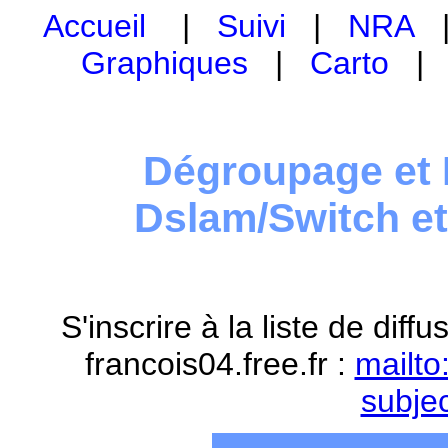
Accueil
|
Suivi
|
NRA
Graphiques
|
Carto
Dégroupage et 
Dslam/Switch e
S'inscrire à la liste de dif
francois04.free.fr :
mailto
subje