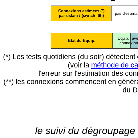
Connexions estimées (*)
pas d'estima
par dslam / (switch ftth)
Equip.
ave
Etat du Equip.
conne
xio
(*) Les tests quotidiens (du soir) détecte
(voir la
méthode de ca
- l'erreur sur l'estimation des c
(**) les connexions commencent en général
du D
le suivi du dégroupage