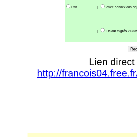
Ftth
|
avec connexions de
|
Dslam migrés v1=>v
Lien direct
http://francois04.free