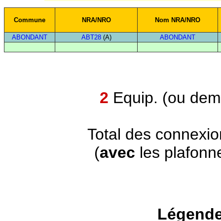
Commune
NRA/NRO
Nom NRA/NRO
ABONDANT
ABT28
(A)
ABONDANT
2
Equip. (ou demi
Total des connexi
(
avec
les plafonn
Légende