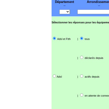
Département
Arrondisseme
--
--
Sélectionner les réponses pour les équipeme
Adsl et Ftth
|
tous
|
déclarés depuis
Adsl
|
actifs depuis
|
en attente de connex