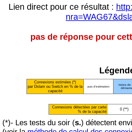
Lien direct pour ce résultat :
http
nra=WAG67&dsl
pas de réponse pour cett
Légende
Connexions estimées (*)
moins de
par Dslam ou Switch en % de la
pas d'estimation
démarr
capacité
Connexions détectées par carte
0 (**)
% de la capacité
(*)- Les tests du soir (
s.
) détectent en
(voir la
méthode de calcul des connexi