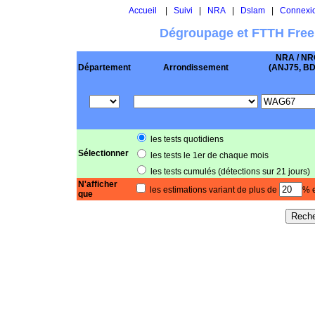
Accueil
|
Suivi
|
NRA
|
Dslam
|
Connexi
Dégroupage et FTTH Free
NRA / NR
Département
Arrondissement
(ANJ75, BD .
les tests quotidiens
Sélectionner
les tests le 1er de chaque mois
les tests cumulés (détections sur 21 jours)
N'afficher
les estimations variant de plus de
% e
que