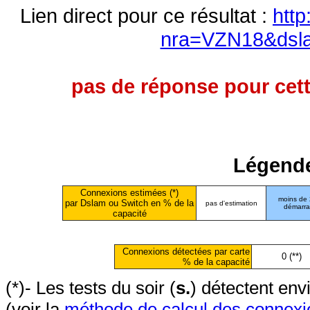
Lien direct pour ce résultat :
http
nra=VZN18&dsl
pas de réponse pour cett
Légende
Connexions estimées (*)
moins de
par Dslam ou Switch en % de la
pas d'estimation
démarr
capacité
Connexions détectées par carte
0 (**)
% de la capacité
(*)- Les tests du soir (
s.
) détectent en
(voir la
méthode de calcul des connexi