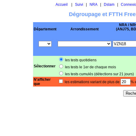
Accueil
|
Suivi
|
NRA
|
Dslam
|
Connexi
Dégroupage et FTTH Free
NRA / NR
Département
Arrondissement
(ANJ75, BD .
les tests quotidiens
Sélectionner
les tests le 1er de chaque mois
les tests cumulés (détections sur 21 jours)
N'afficher
les estimations variant de plus de
% e
que