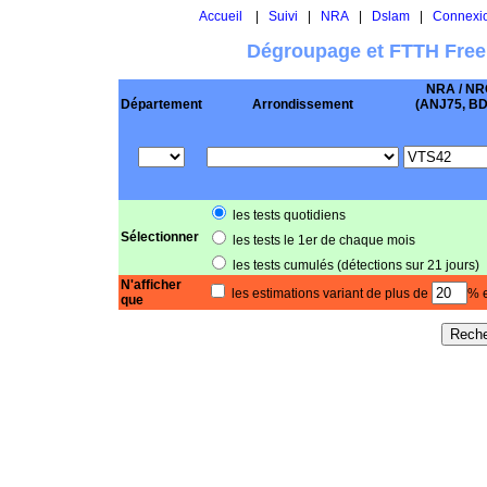
Accueil
|
Suivi
|
NRA
|
Dslam
|
Connexi
Dégroupage et FTTH Free
NRA / NR
Département
Arrondissement
(ANJ75, BD .
les tests quotidiens
Sélectionner
les tests le 1er de chaque mois
les tests cumulés (détections sur 21 jours)
N'afficher
les estimations variant de plus de
% e
que