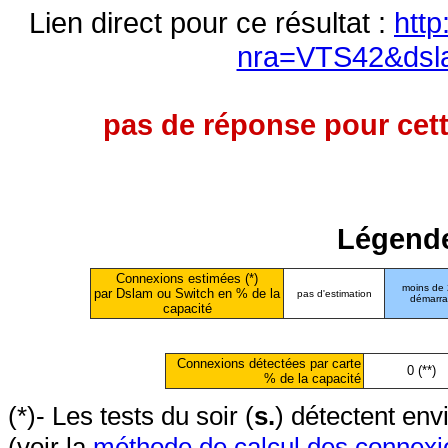
Lien direct pour ce résultat :
http
nra=VTS42&dsl
pas de réponse pour cett
Légende
Connexions estimées (*)
moins de
par Dslam ou Switch en % de la
pas d'estimation
démarr
capacité
Connexions détectées par carte
0 (**)
% de la capacité
(*)- Les tests du soir (
s.
) détectent en
(voir la
méthode de calcul des connexi