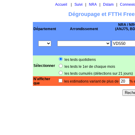
Accueil
|
Suivi
|
NRA
|
Dslam
|
Connexi
Dégroupage et FTTH Free
NRA / NR
Département
Arrondissement
(ANJ75, BD .
les tests quotidiens
Sélectionner
les tests le 1er de chaque mois
les tests cumulés (détections sur 21 jours)
N'afficher
les estimations variant de plus de
% e
que