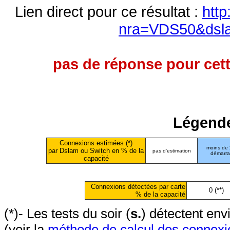
Lien direct pour ce résultat :
http
nra=VDS50&dsl
pas de réponse pour cett
Légende
Connexions estimées (*)
moins de
par Dslam ou Switch en % de la
pas d'estimation
démarr
capacité
Connexions détectées par carte
0 (**)
% de la capacité
(*)- Les tests du soir (
s.
) détectent en
(voir la
méthode de calcul des connexi