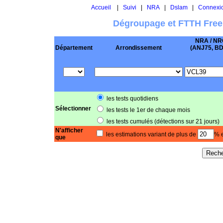
Accueil
|
Suivi
|
NRA
|
Dslam
|
Connexi
Dégroupage et FTTH Free
NRA / NR
Département
Arrondissement
(ANJ75, BD .
les tests quotidiens
Sélectionner
les tests le 1er de chaque mois
les tests cumulés (détections sur 21 jours)
N'afficher
les estimations variant de plus de
% e
que