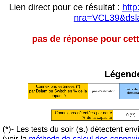
Lien direct pour ce résultat :
http
nra=VCL39&dsl
pas de réponse pour cett
Légende
Connexions estimées (*)
moins de
par Dslam ou Switch en % de la
pas d'estimation
démarr
capacité
Connexions détectées par carte
0 (**)
% de la capacité
(*)- Les tests du soir (
s.
) détectent en
(voir la
méthode de calcul des connexi