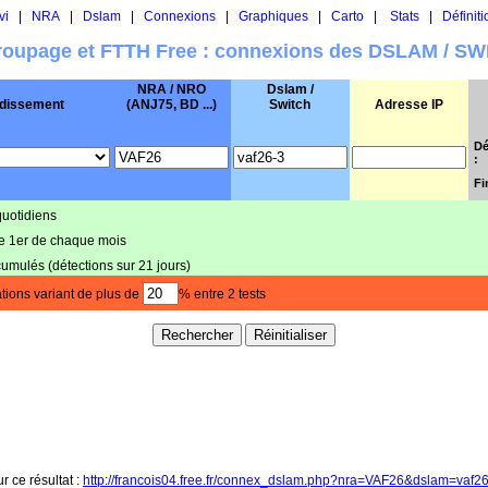
vi
|
NRA
|
Dslam
|
Connexions
|
Graphiques
|
Carto
|
Stats
|
Définiti
oupage et FTTH Free : connexions des DSLAM / S
NRA / NRO
Dslam /
dissement
(ANJ75, BD ...)
Switch
Adresse IP
Dé
:
Fi
quotidiens
le 1er de chaque mois
cumulés (détections sur 21 jours)
tions variant de plus de
% entre 2 tests
r ce résultat :
http://francois04.free.fr/connex_dslam.php?nra=VAF26&dslam=vaf