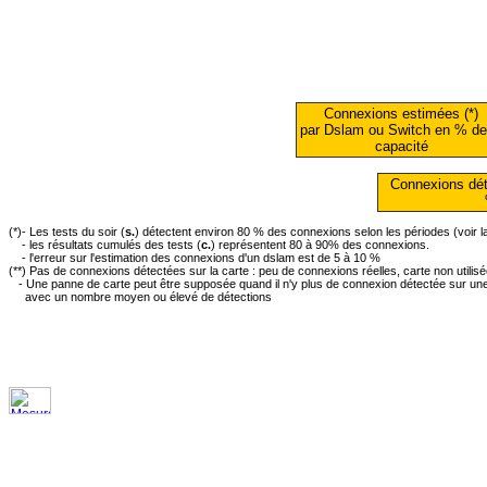
Connexions estimées (*)
par Dslam ou Switch en % de
capacité
Connexions dét
(*)- Les tests du soir (
s.
) détectent environ 80 % des connexions selon les périodes (voir 
- les résultats cumulés des tests (
c.
) représentent 80 à 90% des connexions.
- l'erreur sur l'estimation des connexions d'un dslam est de 5 à 10 %
(**) Pas de connexions détectées sur la carte : peu de connexions réelles, carte non utilis
- Une panne de carte peut être supposée quand il n'y plus de connexion détectée sur une 
avec un nombre moyen ou élevé de détections