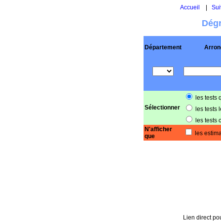
Accueil
|
Sui
Dégr
Département
Arron
les tests 
Sélectionner
les tests 
les tests 
N'afficher
les estima
que
Lien direct pou