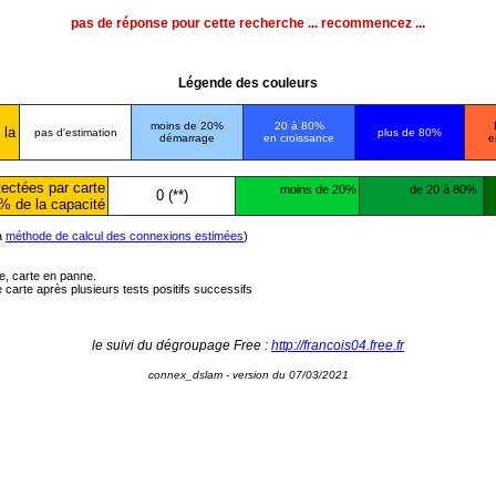
pas de réponse pour cette recherche ... recommencez ...
Légende des couleurs
moins de 20%
20 à 80%
 la
pas d'estimation
plus de 80%
démarrage
en croissance
e
ectées par carte
moins de 20%
de 20 à 80%
0 (**)
% de la capacité
la
méthode de calcul des connexions estimées
)
ée, carte en panne.
carte après plusieurs tests positifs successifs
le suivi du dégroupage Free :
http://francois04.free.fr
connex_dslam - version du 07/03/2021