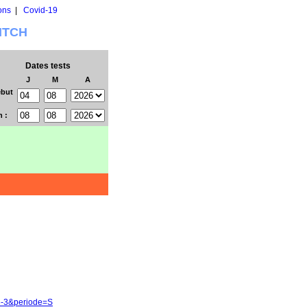
ons
|
Covid-19
WITCH
Dates tests
J
M
A
but
n :
26-3&periode=S