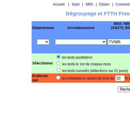
Accueil
|
Suivi
|
NRA
|
Dslam
|
Connexi
Dégroupage et FTTH Free
NRA / NR
Département
Arrondissement
(ANJ75, BD .
les tests quotidiens
Sélectionner
les tests le 1er de chaque mois
les tests cumulés (détections sur 21 jours)
N'afficher
les estimations variant de plus de
% e
que