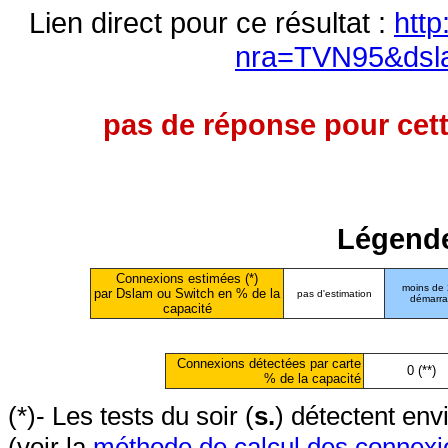
Lien direct pour ce résultat :
http
nra=TVN95&dsl
pas de réponse pour cett
Légende
Connexions estimées (*)
moins de
par Dslam ou Switch en % de la
pas d'estimation
démarr
capacité
Connexions détectées par carte
0 (**)
% de la capacité
(*)- Les tests du soir (
s.
) détectent en
(voir la
méthode de calcul des connexi