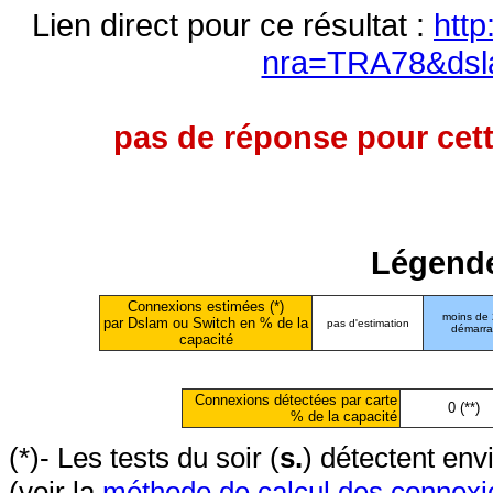
Lien direct pour ce résultat :
http
nra=TRA78&dsl
pas de réponse pour cett
Légende
Connexions estimées (*)
moins de
par Dslam ou Switch en % de la
pas d'estimation
démarr
capacité
Connexions détectées par carte
0 (**)
% de la capacité
(*)- Les tests du soir (
s.
) détectent en
(voir la
méthode de calcul des connexi