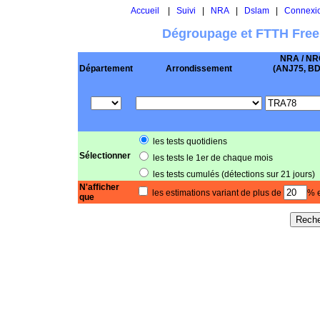
Accueil
|
Suivi
|
NRA
|
Dslam
|
Connexi
Dégroupage et FTTH Free
NRA / NR
Département
Arrondissement
(ANJ75, BD .
les tests quotidiens
Sélectionner
les tests le 1er de chaque mois
les tests cumulés (détections sur 21 jours)
N'afficher
les estimations variant de plus de
% e
que