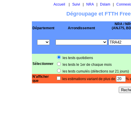
Accueil
|
Suivi
|
NRA
|
Dslam
|
Connexi
Dégroupage et FTTH Free
NRA / NR
Département
Arrondissement
(ANJ75, BD .
les tests quotidiens
Sélectionner
les tests le 1er de chaque mois
les tests cumulés (détections sur 21 jours)
N'afficher
les estimations variant de plus de
% e
que