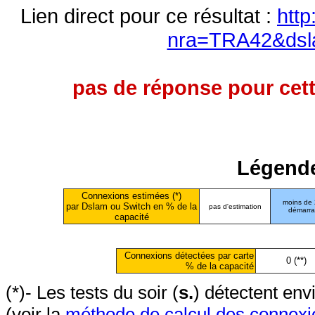
Lien direct pour ce résultat :
http
nra=TRA42&dsl
pas de réponse pour cett
Légende
Connexions estimées (*)
moins de
par Dslam ou Switch en % de la
pas d'estimation
démarr
capacité
Connexions détectées par carte
0 (**)
% de la capacité
(*)- Les tests du soir (
s.
) détectent en
(voir la
méthode de calcul des connexi