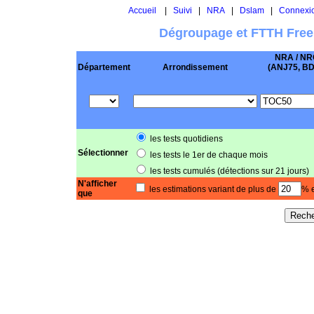
Accueil
|
Suivi
|
NRA
|
Dslam
|
Connexi
Dégroupage et FTTH Free
NRA / NR
Département
Arrondissement
(ANJ75, BD .
les tests quotidiens
Sélectionner
les tests le 1er de chaque mois
les tests cumulés (détections sur 21 jours)
N'afficher
les estimations variant de plus de
% e
que