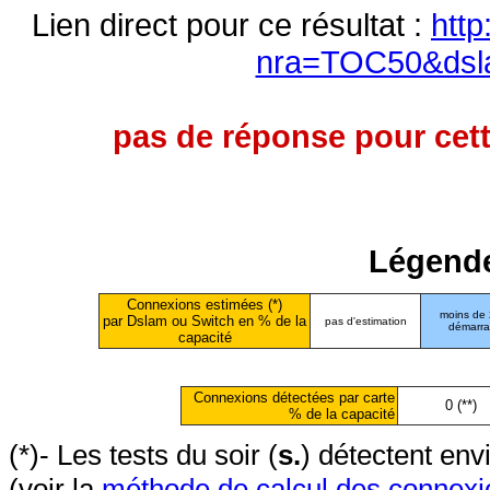
Lien direct pour ce résultat :
http
nra=TOC50&dsl
pas de réponse pour cett
Légende
Connexions estimées (*)
moins de
par Dslam ou Switch en % de la
pas d'estimation
démarr
capacité
Connexions détectées par carte
0 (**)
% de la capacité
(*)- Les tests du soir (
s.
) détectent en
(voir la
méthode de calcul des connexi