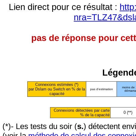
Lien direct pour ce résultat :
http
nra=TLZ47&dsl
pas de réponse pour cett
Légende
Connexions estimées (*)
moins de
par Dslam ou Switch en % de la
pas d'estimation
démarr
capacité
Connexions détectées par carte
0 (**)
% de la capacité
(*)- Les tests du soir (
s.
) détectent en
(voir la
méthode de calcul des connexi