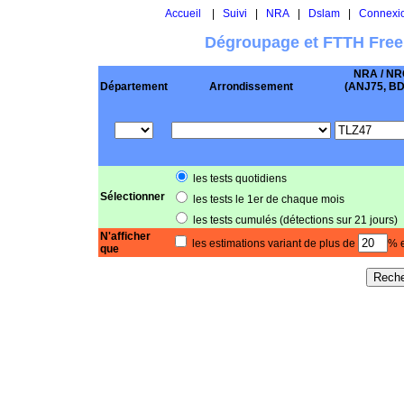
Accueil
|
Suivi
|
NRA
|
Dslam
|
Connexi
Dégroupage et FTTH Free
NRA / NR
Département
Arrondissement
(ANJ75, BD .
les tests quotidiens
Sélectionner
les tests le 1er de chaque mois
les tests cumulés (détections sur 21 jours)
N'afficher
les estimations variant de plus de
% e
que