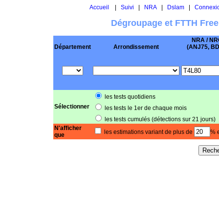
Accueil
|
Suivi
|
NRA
|
Dslam
|
Connexi
Dégroupage et FTTH Free
NRA / NR
Département
Arrondissement
(ANJ75, BD .
les tests quotidiens
Sélectionner
les tests le 1er de chaque mois
les tests cumulés (détections sur 21 jours)
N'afficher
les estimations variant de plus de
% e
que