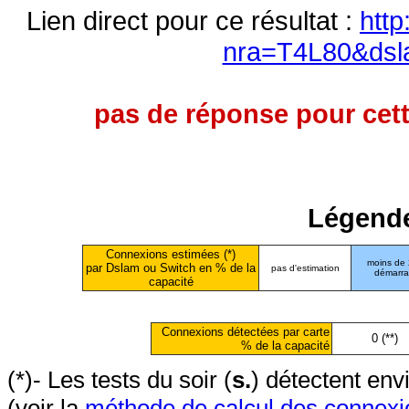
Lien direct pour ce résultat :
http
nra=T4L80&dsl
pas de réponse pour cett
Légende
Connexions estimées (*)
moins de
par Dslam ou Switch en % de la
pas d'estimation
démarr
capacité
Connexions détectées par carte
0 (**)
% de la capacité
(*)- Les tests du soir (
s.
) détectent en
(voir la
méthode de calcul des connexi