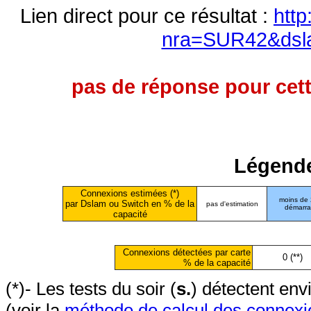
Lien direct pour ce résultat :
http
nra=SUR42&dsl
pas de réponse pour cett
Légende
Connexions estimées (*)
moins de
par Dslam ou Switch en % de la
pas d'estimation
démarr
capacité
Connexions détectées par carte
0 (**)
% de la capacité
(*)- Les tests du soir (
s.
) détectent en
(voir la
méthode de calcul des connexi