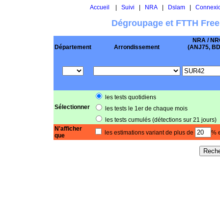
Accueil
|
Suivi
|
NRA
|
Dslam
|
Connexi
Dégroupage et FTTH Free
NRA / NR
Département
Arrondissement
(ANJ75, BD .
les tests quotidiens
Sélectionner
les tests le 1er de chaque mois
les tests cumulés (détections sur 21 jours)
N'afficher
les estimations variant de plus de
% e
que