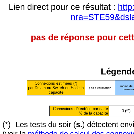
Lien direct pour ce résultat :
http
nra=STE59&dsl
pas de réponse pour cett
Légende
Connexions estimées (*)
moins de
par Dslam ou Switch en % de la
pas d'estimation
démarr
capacité
Connexions détectées par carte
0 (**)
% de la capacité
(*)- Les tests du soir (
s.
) détectent en
(voir la
méthode de calcul des connexi