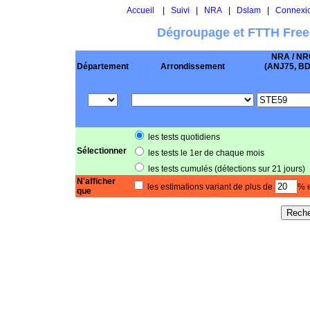
Accueil
|
Suivi
|
NRA
|
Dslam
|
Connexi
Dégroupage et FTTH Free
NRA / NR
Département
Arrondissement
(ANJ75, BD .
les tests quotidiens
Sélectionner
les tests le 1er de chaque mois
les tests cumulés (détections sur 21 jours)
N'afficher
les estimations variant de plus de
% e
que