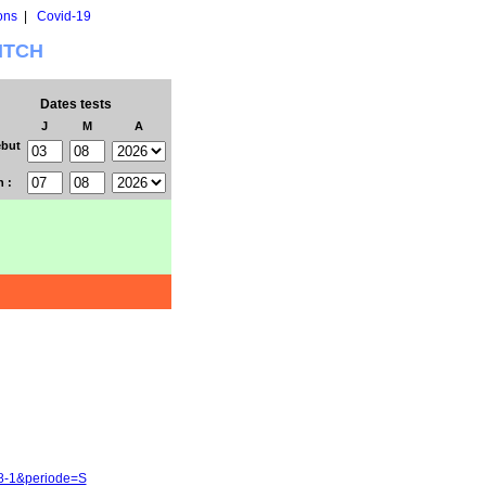
ons
|
Covid-19
WITCH
Dates tests
J
M
A
but
n :
38-1&periode=S