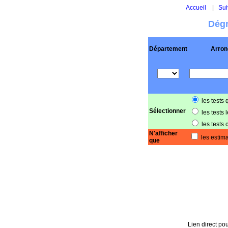
Accueil
|
Sui
Dégr
Département
Arron
les tests 
Sélectionner
les tests 
les tests 
N'afficher
les estima
que
Lien direct pou