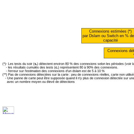
Connexions estimées (*)
par Dslam ou Switch en % de
capacité
Connexions dét
(*)- Les tests du soir (
s.
) détectent environ 80 % des connexions selon les périodes (voir 
- les résultats cumulés des tests (
c.
) représentent 80 à 90% des connexions.
- l'erreur sur l'estimation des connexions d'un dslam est de 5 à 10 %
(**) Pas de connexions détectées sur la carte : peu de connexions réelles, carte non utilis
- Une panne de carte peut être supposée quand il n'y plus de connexion détectée sur une 
avec un nombre moyen ou élevé de détections