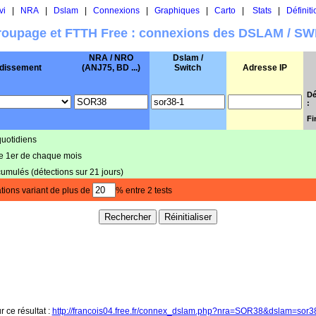
vi
|
NRA
|
Dslam
|
Connexions
|
Graphiques
|
Carto
|
Stats
|
Définiti
oupage et FTTH Free : connexions des DSLAM / S
NRA / NRO
Dslam /
dissement
(ANJ75, BD ...)
Switch
Adresse IP
Dé
:
Fi
quotidiens
le 1er de chaque mois
cumulés (détections sur 21 jours)
tions variant de plus de
% entre 2 tests
r ce résultat :
http://francois04.free.fr/connex_dslam.php?nra=SOR38&dslam=sor