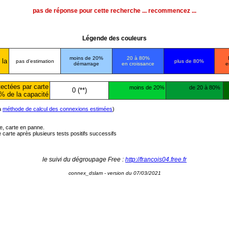
pas de réponse pour cette recherche ... recommencez ...
Légende des couleurs
moins de 20%
20 à 80%
 la
pas d'estimation
plus de 80%
démarrage
en croissance
e
ectées par carte
moins de 20%
de 20 à 80%
0 (**)
% de la capacité
la
méthode de calcul des connexions estimées
)
ée, carte en panne.
carte après plusieurs tests positifs successifs
le suivi du dégroupage Free :
http://francois04.free.fr
connex_dslam - version du 07/03/2021