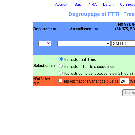
Accueil
|
Suivi
|
NRA
|
Dslam
|
Connexi
Dégroupage et FTTH Free
NRA / NR
Département
Arrondissement
(ANJ75, BD .
les tests quotidiens
Sélectionner
les tests le 1er de chaque mois
les tests cumulés (détections sur 21 jours)
N'afficher
les estimations variant de plus de
% e
que