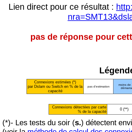
Lien direct pour ce résultat :
http
nra=SMT13&dsl
pas de réponse pour cett
Légende
Connexions estimées (*)
moins de
par Dslam ou Switch en % de la
pas d'estimation
démarr
capacité
Connexions détectées par carte
0 (**)
% de la capacité
(*)- Les tests du soir (
s.
) détectent en
(voir la
méthode de calcul des connexi