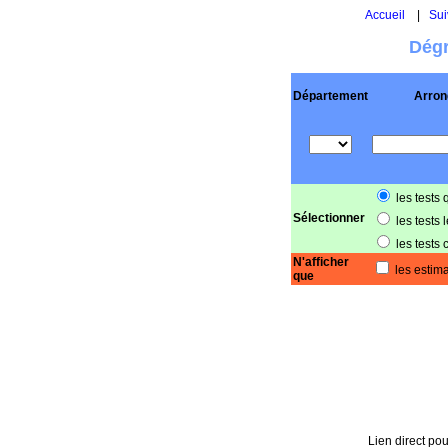
Accueil
|
Sui
Dégr
Département
Arron
les tests 
Sélectionner
les tests 
les tests 
N'afficher
les estima
que
Lien direct pou