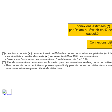
Connexions estimées (*)
par Dslam ou Switch en % de
capacité
Connexions dét
(*)- Les tests du soir (
s.
) détectent environ 80 % des connexions selon les périodes (voir 
- les résultats cumulés des tests (
c.
) représentent 80 à 90% des connexions.
- l'erreur sur l'estimation des connexions d'un dslam est de 5 à 10 %
(**) Pas de connexions détectées sur la carte : peu de connexions réelles, carte non utilis
- Une panne de carte peut être supposée quand il n'y plus de connexion détectée sur une 
avec un nombre moyen ou élevé de détections