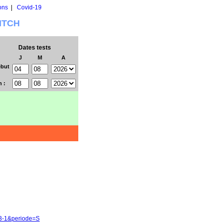
ons
|
Covid-19
WITCH
Dates tests
J
M
A
but
n :
13-1&periode=S