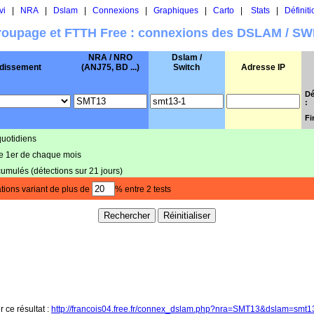
vi
|
NRA
|
Dslam
|
Connexions
|
Graphiques
|
Carto
|
Stats
|
Définiti
oupage et FTTH Free : connexions des DSLAM / S
NRA / NRO
Dslam /
dissement
(ANJ75, BD ...)
Switch
Adresse IP
Dé
:
Fi
quotidiens
le 1er de chaque mois
cumulés (détections sur 21 jours)
tions variant de plus de
% entre 2 tests
r ce résultat :
http://francois04.free.fr/connex_dslam.php?nra=SMT13&dslam=smt