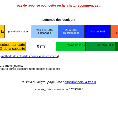
pas de réponse pour cette recherche ... recommencez ...
Légende des couleurs
moins de 20%
20 à 80%
 la
pas d'estimation
plus de 80%
démarrage
en croissance
e
ectées par carte
moins de 20%
de 20 à 80%
0 (**)
% de la capacité
la
méthode de calcul des connexions estimées
)
ée, carte en panne.
carte après plusieurs tests positifs successifs
le suivi du dégroupage Free :
http://francois04.free.fr
connex_dslam - version du 07/03/2021