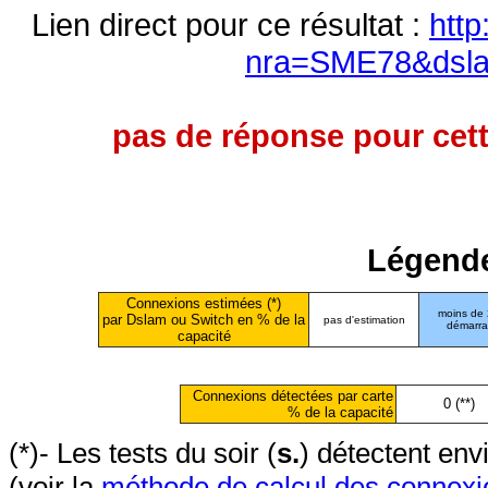
Lien direct pour ce résultat :
http
nra=SME78&dsl
pas de réponse pour cett
Légende
Connexions estimées (*)
moins de
par Dslam ou Switch en % de la
pas d'estimation
démarr
capacité
Connexions détectées par carte
0 (**)
% de la capacité
(*)- Les tests du soir (
s.
) détectent en
(voir la
méthode de calcul des connexi