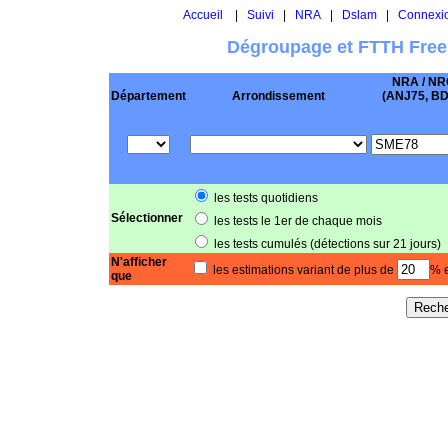
Accueil
|
Suivi
|
NRA
|
Dslam
|
Connexi
Dégroupage et FTTH Free
NRA / NR
Département
Arrondissement
(ANJ75, BD .
les tests quotidiens
Sélectionner
les tests le 1er de chaque mois
les tests cumulés (détections sur 21 jours)
N'afficher
les estimations variant de plus de
% e
que