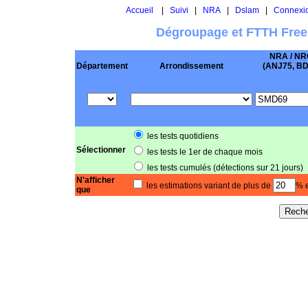
Accueil
|
Suivi
|
NRA
|
Dslam
|
Connexi
Dégroupage et FTTH Free
NRA / NR
Département
Arrondissement
(ANJ75, BD .
les tests quotidiens
Sélectionner
les tests le 1er de chaque mois
les tests cumulés (détections sur 21 jours)
N'afficher
les estimations variant de plus de
% e
que