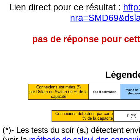
Lien direct pour ce résultat :
http
nra=SMD69&dsl
pas de réponse pour cett
Légende
Connexions estimées (*)
moins de
par Dslam ou Switch en % de la
pas d'estimation
démarr
capacité
Connexions détectées par carte
0 (**)
% de la capacité
(*)- Les tests du soir (
s.
) détectent en
(voir la
méthode de calcul des connexi