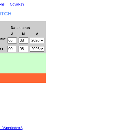
ons
|
Covid-19
WITCH
Dates tests
J
M
A
but
n :
13-3&periode=S