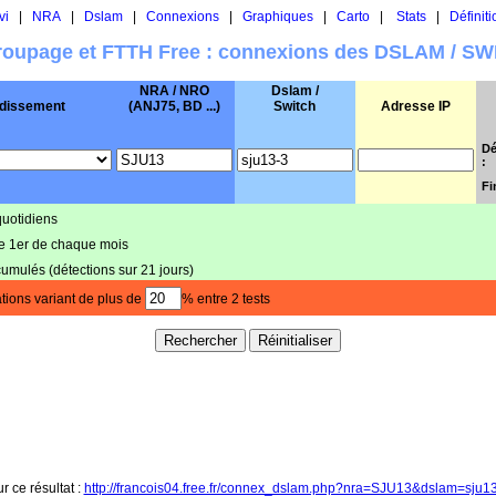
vi
|
NRA
|
Dslam
|
Connexions
|
Graphiques
|
Carto
|
Stats
|
Définiti
oupage et FTTH Free : connexions des DSLAM / S
NRA / NRO
Dslam /
dissement
(ANJ75, BD ...)
Switch
Adresse IP
Dé
:
Fi
quotidiens
le 1er de chaque mois
cumulés (détections sur 21 jours)
tions variant de plus de
% entre 2 tests
r ce résultat :
http://francois04.free.fr/connex_dslam.php?nra=SJU13&dslam=sju