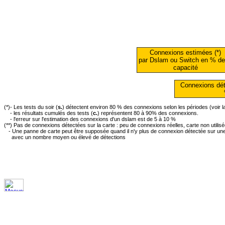
Connexions estimées (*)
par Dslam ou Switch en % de
capacité
Connexions dét
(*)- Les tests du soir (
s.
) détectent environ 80 % des connexions selon les périodes (voir 
- les résultats cumulés des tests (
c.
) représentent 80 à 90% des connexions.
- l'erreur sur l'estimation des connexions d'un dslam est de 5 à 10 %
(**) Pas de connexions détectées sur la carte : peu de connexions réelles, carte non utilis
- Une panne de carte peut être supposée quand il n'y plus de connexion détectée sur une 
avec un nombre moyen ou élevé de détections