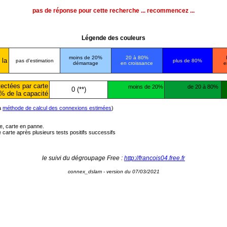
pas de réponse pour cette recherche ... recommencez ...
Légende des couleurs
moins de 20%
20 à 80%
 la
pas d'estimation
plus de 80%
démarrage
en croissance
e
ectées par carte
moins de 20%
de 20 à 80%
0 (**)
% de la capacité
la
méthode de calcul des connexions estimées
)
ée, carte en panne.
carte après plusieurs tests positifs successifs
le suivi du dégroupage Free :
http://francois04.free.fr
connex_dslam - version du 07/03/2021