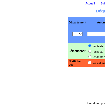
Accueil
|
Sui
Dégr
Département
Arron
les tests 
Sélectionner
les tests 
les tests 
N'afficher
les estima
que
Lien direct pou