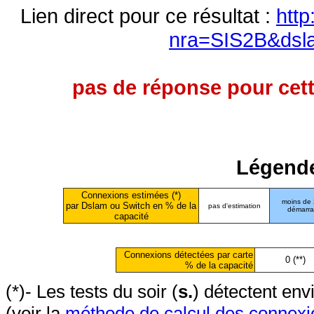
Lien direct pour ce résultat :
http
nra=SIS2B&dsl
pas de réponse pour cett
Légende
Connexions estimées (*)
moins de
par Dslam ou Switch en % de la
pas d'estimation
démarr
capacité
Connexions détectées par carte
0 (**)
% de la capacité
(*)- Les tests du soir (
s.
) détectent en
(voir la
méthode de calcul des connexi