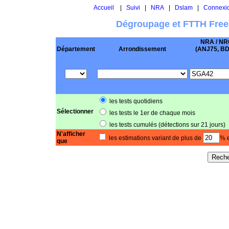
Accueil
|
Suivi
|
NRA
|
Dslam
|
Connexi
Dégroupage et FTTH Free
NRA / NR
Département
Arrondissement
(ANJ75, BD .
les tests quotidiens
Sélectionner
les tests le 1er de chaque mois
les tests cumulés (détections sur 21 jours)
N'afficher
les estimations variant de plus de
% e
que