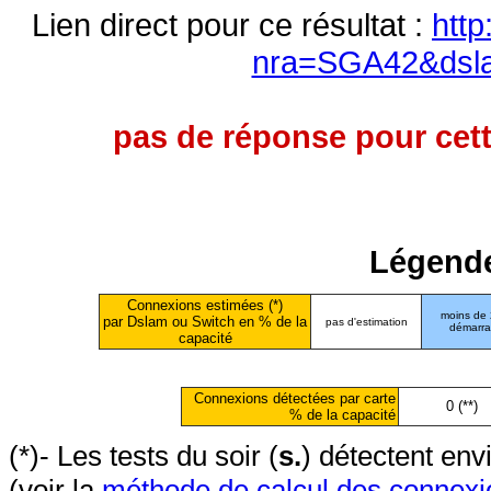
Lien direct pour ce résultat :
http
nra=SGA42&dsl
pas de réponse pour cett
Légende
Connexions estimées (*)
moins de
par Dslam ou Switch en % de la
pas d'estimation
démarr
capacité
Connexions détectées par carte
0 (**)
% de la capacité
(*)- Les tests du soir (
s.
) détectent en
(voir la
méthode de calcul des connexi