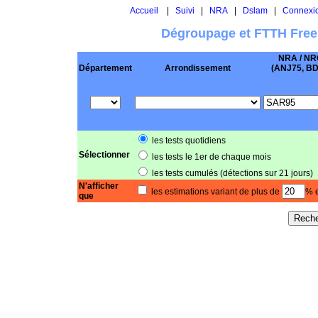
Accueil
|
Suivi
|
NRA
|
Dslam
|
Connexi
Dégroupage et FTTH Free
NRA / NR
Département
Arrondissement
(ANJ75, BD .
les tests quotidiens
Sélectionner
les tests le 1er de chaque mois
les tests cumulés (détections sur 21 jours)
N'afficher
les estimations variant de plus de
% e
que