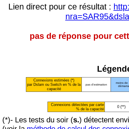
Lien direct pour ce résultat :
http
nra=SAR95&dsla
pas de réponse pour cett
Légende
Connexions estimées (*)
moins de
par Dslam ou Switch en % de la
pas d'estimation
démarr
capacité
Connexions détectées par carte
0 (**)
% de la capacité
(*)- Les tests du soir (
s.
) détectent en
(voir la
méthode de calcul des connexi