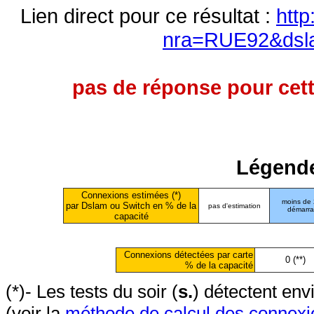
Lien direct pour ce résultat :
http
nra=RUE92&dsl
pas de réponse pour cett
Légende
Connexions estimées (*)
moins de
par Dslam ou Switch en % de la
pas d'estimation
démarr
capacité
Connexions détectées par carte
0 (**)
% de la capacité
(*)- Les tests du soir (
s.
) détectent en
(voir la
méthode de calcul des connexi