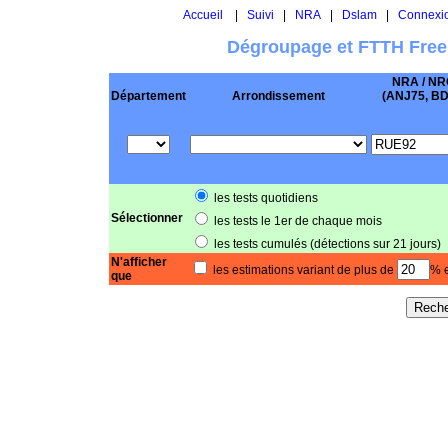
Accueil
|
Suivi
|
NRA
|
Dslam
|
Connexi
Dégroupage et FTTH Free
NRA / NR
Département
Arrondissement
(ANJ75, BD .
les tests quotidiens
Sélectionner
les tests le 1er de chaque mois
les tests cumulés (détections sur 21 jours)
N'afficher
les estimations variant de plus de
% e
que