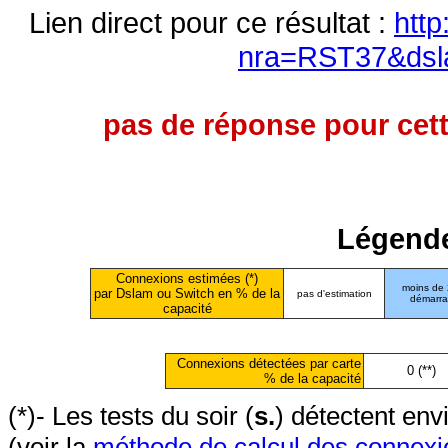
Lien direct pour ce résultat :
http
nra=RST37&dsl
pas de réponse pour cett
Légende
Connexions estimées (*)
moins de
par Dslam ou Switch en % de la
pas d'estimation
démarr
capacité
Connexions détectées par carte
0 (**)
% de la capacité
(*)- Les tests du soir (
s.
) détectent en
(voir la
méthode de calcul des connexi