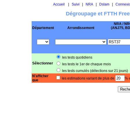
Accueil
|
Suivi
|
NRA
|
Dslam
|
Connexi
Dégroupage et FTTH Free
NRA / NR
Département
Arrondissement
(ANJ75, BD .
les tests quotidiens
Sélectionner
les tests le 1er de chaque mois
les tests cumulés (détections sur 21 jours)
N'afficher
les estimations variant de plus de
% e
que