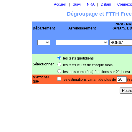
Accueil
|
Suivi
|
NRA
|
Dslam
|
Connexi
Dégroupage et FTTH Free
NRA / NR
Département
Arrondissement
(ANJ75, BD .
les tests quotidiens
Sélectionner
les tests le 1er de chaque mois
les tests cumulés (détections sur 21 jours)
N'afficher
les estimations variant de plus de
% e
que