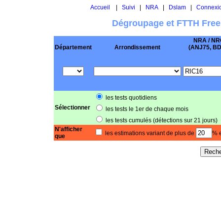
Accueil
|
Suivi
|
NRA
|
Dslam
|
Connexi
Dégroupage et FTTH Free
NRA / NR
Département
Arrondissement
(ANJ75, BD .
les tests quotidiens
Sélectionner
les tests le 1er de chaque mois
les tests cumulés (détections sur 21 jours)
N'afficher
les estimations variant de plus de
% e
que