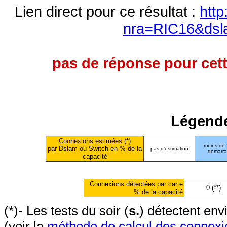
Lien direct pour ce résultat :
http
nra=RIC16&dsl
pas de réponse pour cett
Légende
Connexions estimées (*)
moins de
par Dslam ou Switch en % de la
pas d'estimation
démarr
capacité
Connexions détectées par carte
0 (**)
% de la capacité
(*)- Les tests du soir (
s.
) détectent en
(voir la
méthode de calcul des connexi