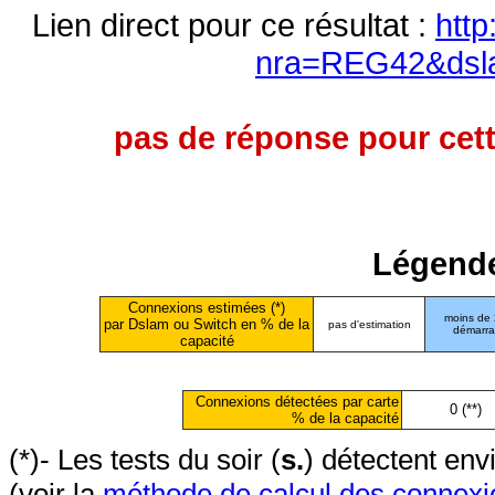
Lien direct pour ce résultat :
http
nra=REG42&dsl
pas de réponse pour cett
Légende
Connexions estimées (*)
moins de
par Dslam ou Switch en % de la
pas d'estimation
démarr
capacité
Connexions détectées par carte
0 (**)
% de la capacité
(*)- Les tests du soir (
s.
) détectent en
(voir la
méthode de calcul des connexi