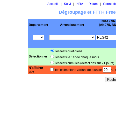
Accueil
|
Suivi
|
NRA
|
Dslam
|
Connexi
Dégroupage et FTTH Free
NRA / NR
Département
Arrondissement
(ANJ75, BD .
les tests quotidiens
Sélectionner
les tests le 1er de chaque mois
les tests cumulés (détections sur 21 jours)
N'afficher
les estimations variant de plus de
% e
que