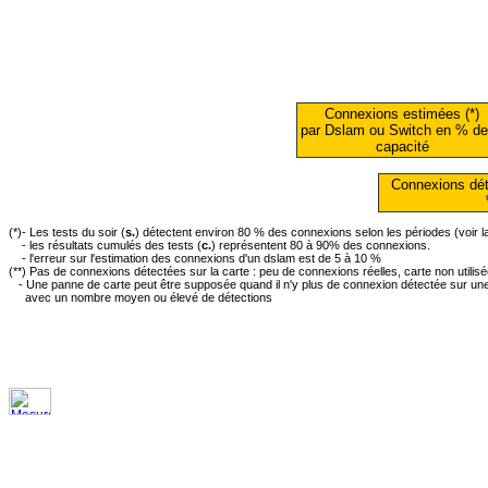
Connexions estimées (*)
par Dslam ou Switch en % de
capacité
Connexions dét
(*)- Les tests du soir (
s.
) détectent environ 80 % des connexions selon les périodes (voir 
- les résultats cumulés des tests (
c.
) représentent 80 à 90% des connexions.
- l'erreur sur l'estimation des connexions d'un dslam est de 5 à 10 %
(**) Pas de connexions détectées sur la carte : peu de connexions réelles, carte non utilis
- Une panne de carte peut être supposée quand il n'y plus de connexion détectée sur une 
avec un nombre moyen ou élevé de détections