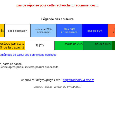
pas de réponse pour cette recherche ... recommencez ...
Légende des couleurs
moins de 20%
20 à 80%
 la
pas d'estimation
plus de 80%
démarrage
en croissance
e
ectées par carte
moins de 20%
de 20 à 80%
0 (**)
% de la capacité
la
méthode de calcul des connexions estimées
)
ée, carte en panne.
carte après plusieurs tests positifs successifs
le suivi du dégroupage Free :
http://francois04.free.fr
connex_dslam - version du 07/03/2021