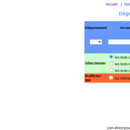
Accueil
|
Sui
Dégr
Département
Arron
les tests 
Sélectionner
les tests 
les tests 
N'afficher
les estima
que
Lien direct pou