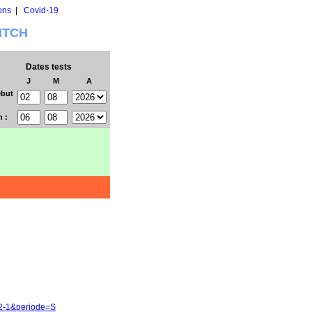
ons
|
Covid-19
WITCH
Dates tests
J
M
A
but
n :
02-1&periode=S