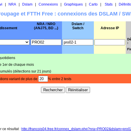
vi
|
NRA
|
Dslam
|
Connexions
|
Graphiques
|
Carto
|
Stats
|
Définiti
oupage et FTTH Free : connexions des DSLAM / S
NRA / NRO
Dslam /
dissement
(ANJ75, BD ...)
Switch
Adresse IP
Dé
:
Fi
quotidiens
le 1er de chaque mois
cumulés (détections sur 21 jours)
tions variant de plus de
% entre 2 tests
r ce résultat :
http://francois04.free.fr/connex_dslam.php?nra=PRO02&dslam=pro