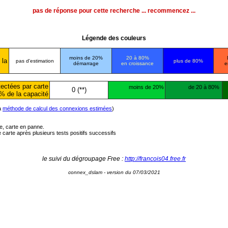
pas de réponse pour cette recherche ... recommencez ...
Légende des couleurs
moins de 20%
20 à 80%
 la
pas d'estimation
plus de 80%
démarrage
en croissance
e
ectées par carte
moins de 20%
de 20 à 80%
0 (**)
% de la capacité
la
méthode de calcul des connexions estimées
)
ée, carte en panne.
carte après plusieurs tests positifs successifs
le suivi du dégroupage Free :
http://francois04.free.fr
connex_dslam - version du 07/03/2021