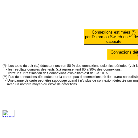
Connexions estimées (*)
par Dslam ou Switch en % de
capacité
Connexions dét
(*)- Les tests du soir (
s.
) détectent environ 80 % des connexions selon les périodes (voir 
- les résultats cumulés des tests (
c.
) représentent 80 à 90% des connexions.
- l'erreur sur l'estimation des connexions d'un dslam est de 5 à 10 %
(**) Pas de connexions détectées sur la carte : peu de connexions réelles, carte non utilis
- Une panne de carte peut être supposée quand il n'y plus de connexion détectée sur une 
avec un nombre moyen ou élevé de détections