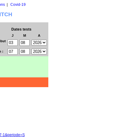
ons
|
Covid-19
WITCH
Dates tests
J
M
A
but
n :
37-1&periode=S