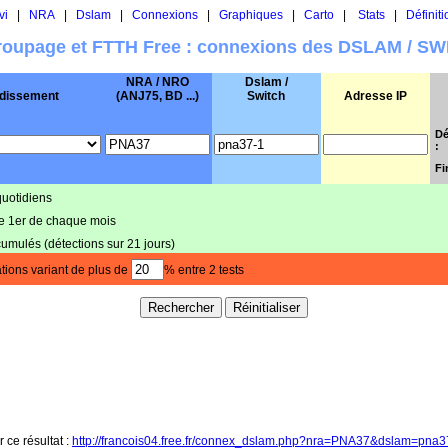
vi
|
NRA
|
Dslam
|
Connexions
|
Graphiques
|
Carto
|
Stats
|
Définiti
oupage et FTTH Free : connexions des DSLAM / S
NRA / NRO
Dslam /
dissement
(ANJ75, BD ...)
Switch
Adresse IP
Dé
:
Fi
quotidiens
le 1er de chaque mois
cumulés (détections sur 21 jours)
tions variant de plus de
% entre 2 tests
r ce résultat :
http://francois04.free.fr/connex_dslam.php?nra=PNA37&dslam=pna