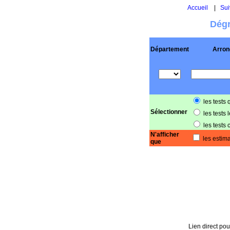
Accueil
|
Sui
Dégr
Département
Arron
les tests 
Sélectionner
les tests 
les tests 
N'afficher
les estima
que
Lien direct pou