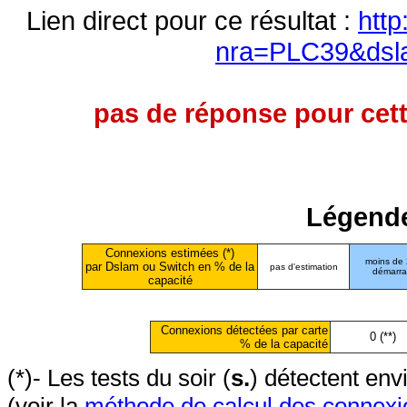
Lien direct pour ce résultat :
http
nra=PLC39&dsl
pas de réponse pour cett
Légende
Connexions estimées (*)
moins de
par Dslam ou Switch en % de la
pas d'estimation
démarr
capacité
Connexions détectées par carte
0 (**)
% de la capacité
(*)- Les tests du soir (
s.
) détectent en
(voir la
méthode de calcul des connexi