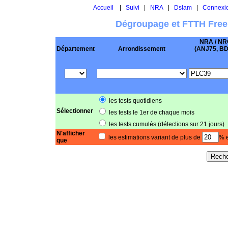
Accueil
|
Suivi
|
NRA
|
Dslam
|
Connexi
Dégroupage et FTTH Free
NRA / NR
Département
Arrondissement
(ANJ75, BD .
les tests quotidiens
Sélectionner
les tests le 1er de chaque mois
les tests cumulés (détections sur 21 jours)
N'afficher
les estimations variant de plus de
% e
que