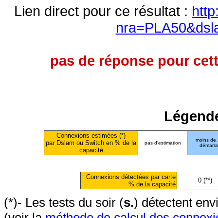
Lien direct pour ce résultat :
http
nra=PLA50&dsl
pas de réponse pour cett
Légende
Connexions estimées (*)
moins de
par Dslam ou Switch en % de la
pas d'estimation
démarr
capacité
Connexions détectées par carte
0 (**)
% de la capacité
(*)- Les tests du soir (
s.
) détectent en
(voir la
méthode de calcul des connexi