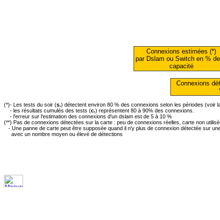
Connexions estimées (*)
par Dslam ou Switch en % de
capacité
Connexions dét
(*)- Les tests du soir (
s.
) détectent environ 80 % des connexions selon les périodes (voir 
- les résultats cumulés des tests (
c.
) représentent 80 à 90% des connexions.
- l'erreur sur l'estimation des connexions d'un dslam est de 5 à 10 %
(**) Pas de connexions détectées sur la carte : peu de connexions réelles, carte non utilis
- Une panne de carte peut être supposée quand il n'y plus de connexion détectée sur une 
avec un nombre moyen ou élevé de détections