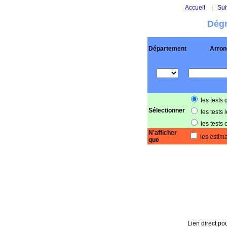
Accueil
|
Sui
Dégr
Département
Arron
les tests 
Sélectionner
les tests 
les tests 
N'afficher
les estima
que
Lien direct pou