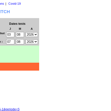
ons
|
Covid-19
WITCH
Dates tests
J
M
A
but
n :
25-1&periode=S