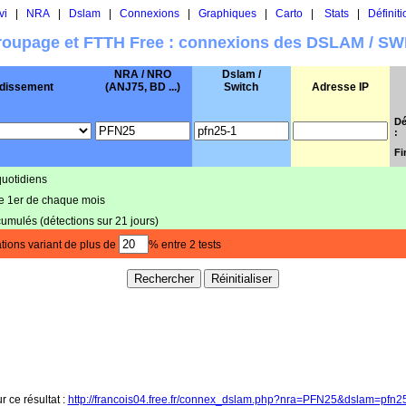
vi
|
NRA
|
Dslam
|
Connexions
|
Graphiques
|
Carto
|
Stats
|
Définiti
oupage et FTTH Free : connexions des DSLAM / S
NRA / NRO
Dslam /
dissement
(ANJ75, BD ...)
Switch
Adresse IP
Dé
:
Fi
quotidiens
le 1er de chaque mois
cumulés (détections sur 21 jours)
tions variant de plus de
% entre 2 tests
r ce résultat :
http://francois04.free.fr/connex_dslam.php?nra=PFN25&dslam=pfn