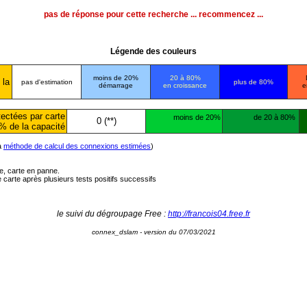
pas de réponse pour cette recherche ... recommencez ...
Légende des couleurs
moins de 20%
20 à 80%
 la
pas d'estimation
plus de 80%
démarrage
en croissance
e
ectées par carte
moins de 20%
de 20 à 80%
0 (**)
% de la capacité
la
méthode de calcul des connexions estimées
)
ée, carte en panne.
carte après plusieurs tests positifs successifs
le suivi du dégroupage Free :
http://francois04.free.fr
connex_dslam - version du 07/03/2021