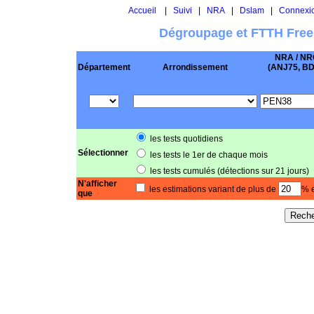
Accueil
|
Suivi
|
NRA
|
Dslam
|
Connexi
Dégroupage et FTTH Free
NRA / NR
Département
Arrondissement
(ANJ75, BD .
les tests quotidiens
Sélectionner
les tests le 1er de chaque mois
les tests cumulés (détections sur 21 jours)
N'afficher
les estimations variant de plus de
% e
que