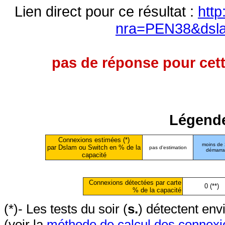
Lien direct pour ce résultat :
http
nra=PEN38&dsl
pas de réponse pour cett
Légende
Connexions estimées (*)
moins de
par Dslam ou Switch en % de la
pas d'estimation
démarr
capacité
Connexions détectées par carte
0 (**)
% de la capacité
(*)- Les tests du soir (
s.
) détectent en
(voir la
méthode de calcul des connexi