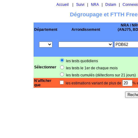
Accueil
|
Suivi
|
NRA
|
Dslam
|
Connexi
Dégroupage et FTTH Free
NRA / NR
Département
Arrondissement
(ANJ75, BD .
les tests quotidiens
Sélectionner
les tests le 1er de chaque mois
les tests cumulés (détections sur 21 jours)
N'afficher
les estimations variant de plus de
% e
que