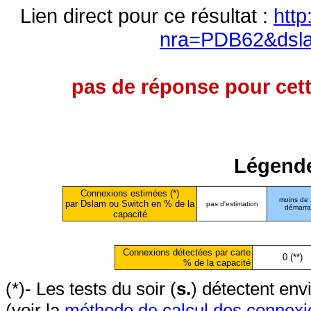
Lien direct pour ce résultat :
http
nra=PDB62&dsl
pas de réponse pour cett
Légende
Connexions estimées (*)
moins de
par Dslam ou Switch en % de la
pas d'estimation
démarr
capacité
Connexions détectées par carte
0 (**)
% de la capacité
(*)- Les tests du soir (
s.
) détectent en
(voir la
méthode de calcul des connexi