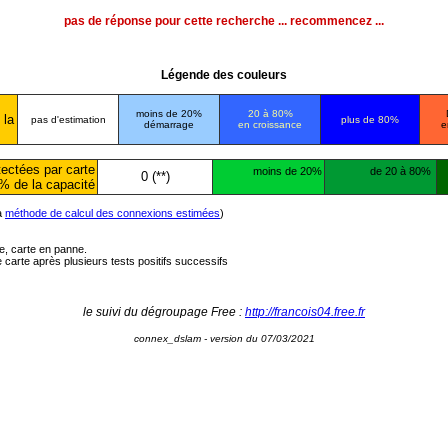
pas de réponse pour cette recherche ... recommencez ...
Légende des couleurs
moins de 20%
20 à 80%
 la
pas d'estimation
plus de 80%
démarrage
en croissance
e
ectées par carte
moins de 20%
de 20 à 80%
0 (**)
% de la capacité
la
méthode de calcul des connexions estimées
)
ée, carte en panne.
carte après plusieurs tests positifs successifs
le suivi du dégroupage Free :
http://francois04.free.fr
connex_dslam - version du 07/03/2021