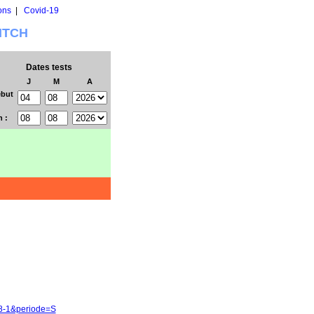
ons
|
Covid-19
WITCH
Dates tests
J
M
A
but
n :
38-1&periode=S