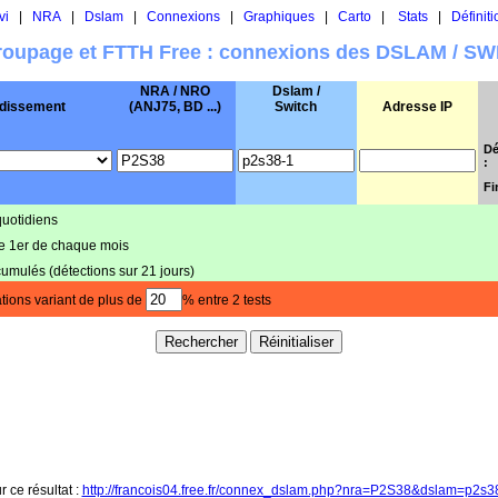
vi
|
NRA
|
Dslam
|
Connexions
|
Graphiques
|
Carto
|
Stats
|
Définiti
oupage et FTTH Free : connexions des DSLAM / S
NRA / NRO
Dslam /
dissement
(ANJ75, BD ...)
Switch
Adresse IP
Dé
:
Fi
quotidiens
le 1er de chaque mois
cumulés (détections sur 21 jours)
tions variant de plus de
% entre 2 tests
r ce résultat :
http://francois04.free.fr/connex_dslam.php?nra=P2S38&dslam=p2s