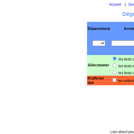
Accueil
|
Sui
Dégr
Département
Arron
les tests 
Sélectionner
les tests 
les tests 
N'afficher
les estima
que
Lien direct pou