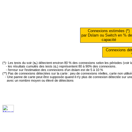
Connexions estimées (*)
par Dslam ou Switch en % de
capacité
Connexions dét
(*)- Les tests du soir (
s.
) détectent environ 80 % des connexions selon les périodes (voir 
- les résultats cumulés des tests (
c.
) représentent 80 à 90% des connexions.
- l'erreur sur l'estimation des connexions d'un dslam est de 5 à 10 %
(**) Pas de connexions détectées sur la carte : peu de connexions réelles, carte non utilis
- Une panne de carte peut être supposée quand il n'y plus de connexion détectée sur une 
avec un nombre moyen ou élevé de détections