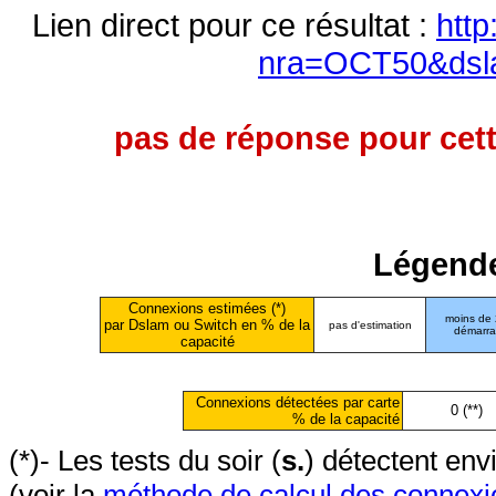
Lien direct pour ce résultat :
http
nra=OCT50&dsl
pas de réponse pour cett
Légende
Connexions estimées (*)
moins de
par Dslam ou Switch en % de la
pas d'estimation
démarr
capacité
Connexions détectées par carte
0 (**)
% de la capacité
(*)- Les tests du soir (
s.
) détectent en
(voir la
méthode de calcul des connexi