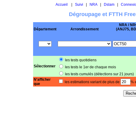
Accueil
|
Suivi
|
NRA
|
Dslam
|
Connexi
Dégroupage et FTTH Free
NRA / NR
Département
Arrondissement
(ANJ75, BD .
les tests quotidiens
Sélectionner
les tests le 1er de chaque mois
les tests cumulés (détections sur 21 jours)
N'afficher
les estimations variant de plus de
% e
que