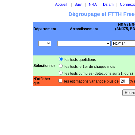
Accueil
|
Suivi
|
NRA
|
Dslam
|
Connexi
Dégroupage et FTTH Free
NRA / NR
Département
Arrondissement
(ANJ75, BD .
les tests quotidiens
Sélectionner
les tests le 1er de chaque mois
les tests cumulés (détections sur 21 jours)
N'afficher
les estimations variant de plus de
% e
que