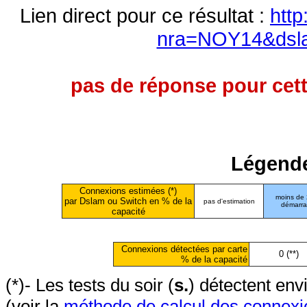
Lien direct pour ce résultat :
http
nra=NOY14&dsl
pas de réponse pour cett
Légende
Connexions estimées (*)
moins de
par Dslam ou Switch en % de la
pas d'estimation
démarr
capacité
Connexions détectées par carte
0 (**)
% de la capacité
(*)- Les tests du soir (
s.
) détectent en
(voir la
méthode de calcul des connexi