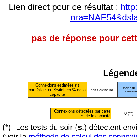
Lien direct pour ce résultat :
http
nra=NAE54&dsl
pas de réponse pour cett
Légende
Connexions estimées (*)
moins de
par Dslam ou Switch en % de la
pas d'estimation
démarr
capacité
Connexions détectées par carte
0 (**)
% de la capacité
(*)- Les tests du soir (
s.
) détectent en
(voir la
méthode de calcul des connexi