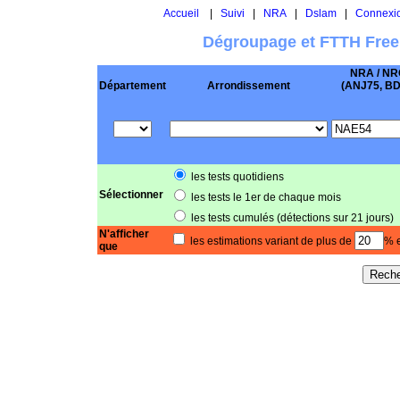
Accueil
|
Suivi
|
NRA
|
Dslam
|
Connexi
Dégroupage et FTTH Free
NRA / NR
Département
Arrondissement
(ANJ75, BD .
les tests quotidiens
Sélectionner
les tests le 1er de chaque mois
les tests cumulés (détections sur 21 jours)
N'afficher
les estimations variant de plus de
% e
que