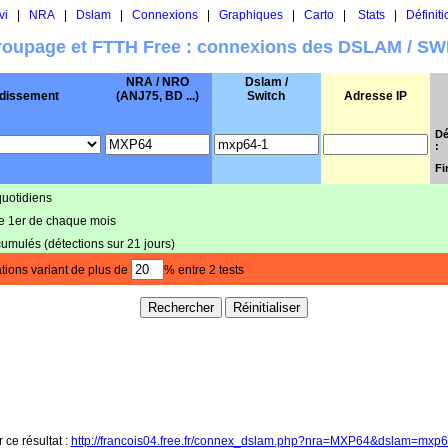
vi
|
NRA
|
Dslam
|
Connexions
|
Graphiques
|
Carto
|
Stats
|
Définiti
oupage et FTTH Free : connexions des DSLAM / S
NRA / NRO
Dslam /
dissement
(ANJ75, BD ...)
Switch
Adresse IP
Dé
:
Fi
quotidiens
le 1er de chaque mois
cumulés (détections sur 21 jours)
tions variant de plus de
% entre 2 tests
 ce résultat :
http://francois04.free.fr/connex_dslam.php?nra=MXP64&dslam=mxp