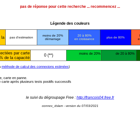
pas de réponse pour cette recherche ... recommencez ...
Légende des couleurs
moins de 20%
20 à 80%
 la
pas d'estimation
plus de 80%
démarrage
en croissance
e
ectées par carte
moins de 20%
de 20 à 80%
0 (**)
% de la capacité
la
méthode de calcul des connexions estimées
)
ée, carte en panne.
carte après plusieurs tests positifs successifs
le suivi du dégroupage Free :
http://francois04.free.fr
connex_dslam - version du 07/03/2021