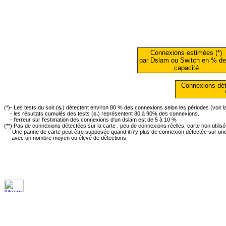
Connexions estimées (*)
par Dslam ou Switch en % de
capacité
Connexions dét
(*)- Les tests du soir (
s.
) détectent environ 80 % des connexions selon les périodes (voir 
- les résultats cumulés des tests (
c.
) représentent 80 à 90% des connexions.
- l'erreur sur l'estimation des connexions d'un dslam est de 5 à 10 %
(**) Pas de connexions détectées sur la carte : peu de connexions réelles, carte non utilis
- Une panne de carte peut être supposée quand il n'y plus de connexion détectée sur une 
avec un nombre moyen ou élevé de détections