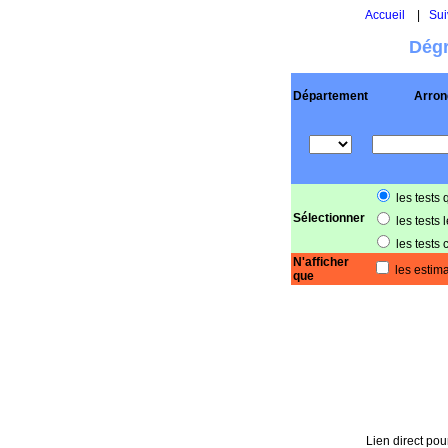
Accueil
|
Sui
Dégr
Département
Arron
les tests 
Sélectionner
les tests 
les tests 
N'afficher
les estima
que
Lien direct pour