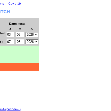
ons
|
Covid-19
WITCH
Dates tests
J
M
A
but
n :
64-1&periode=S