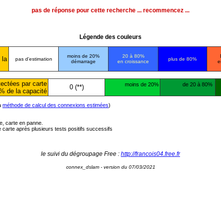
pas de réponse pour cette recherche ... recommencez ...
Légende des couleurs
moins de 20%
20 à 80%
 la
pas d'estimation
plus de 80%
démarrage
en croissance
e
ectées par carte
moins de 20%
de 20 à 80%
0 (**)
% de la capacité
la
méthode de calcul des connexions estimées
)
ée, carte en panne.
carte après plusieurs tests positifs successifs
le suivi du dégroupage Free :
http://francois04.free.fr
connex_dslam - version du 07/03/2021