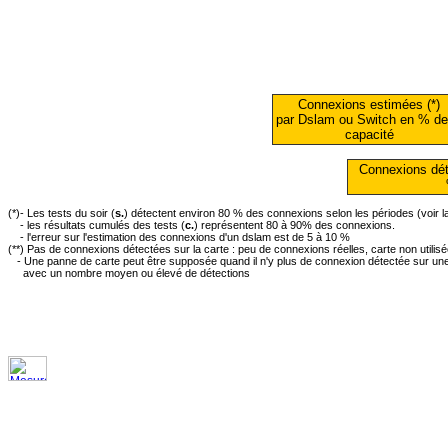
Connexions estimées (*)
par Dslam ou Switch en % de
capacité
Connexions dét
(*)- Les tests du soir (
s.
) détectent environ 80 % des connexions selon les périodes (voir 
- les résultats cumulés des tests (
c.
) représentent 80 à 90% des connexions.
- l'erreur sur l'estimation des connexions d'un dslam est de 5 à 10 %
(**) Pas de connexions détectées sur la carte : peu de connexions réelles, carte non utilis
- Une panne de carte peut être supposée quand il n'y plus de connexion détectée sur une 
avec un nombre moyen ou élevé de détections