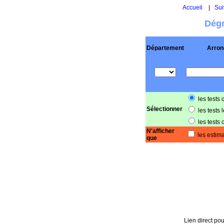
Accueil
|
Sui
Dégr
Département
Arron
les tests 
Sélectionner
les tests 
les tests 
N'afficher
les estima
que
Lien direct pou