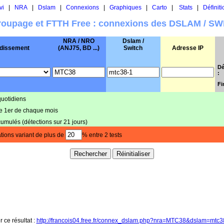
vi
|
NRA
|
Dslam
|
Connexions
|
Graphiques
|
Carto
|
Stats
|
Définiti
oupage et FTTH Free : connexions des DSLAM / S
NRA / NRO
Dslam /
dissement
(ANJ75, BD ...)
Switch
Adresse IP
Dé
:
Fi
quotidiens
le 1er de chaque mois
cumulés (détections sur 21 jours)
tions variant de plus de
% entre 2 tests
r ce résultat :
http://francois04.free.fr/connex_dslam.php?nra=MTC38&dslam=mtc