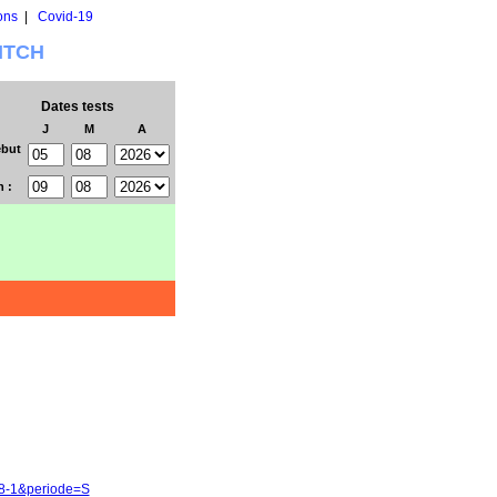
ons
|
Covid-19
WITCH
Dates tests
J
M
A
but
n :
38-1&periode=S